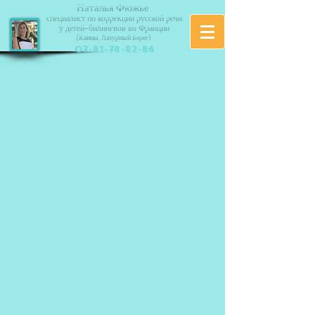
Наталья Фю
жье
специалист по коррекции русской речи
у
детей-билингвов во Франции
(Канны, Лазурный Берег)
07-81-78-82-86